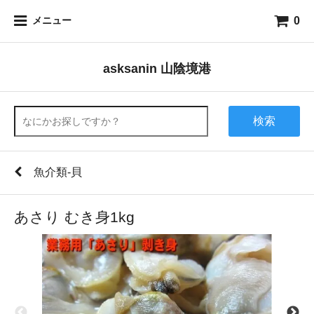
0
メニュー
asksanin 山陰境港
検索
魚介類-貝
あさり むき身1kg